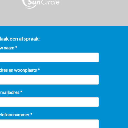
aak een afspraak
w naam
*
dres en woonplaats
*
-mailadres
*
elefoonnummer
*